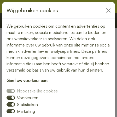
Wij gebruiken cookies
€ 0,00
Offerte
Bestellen
We gebruiken cookies om content en advertenties op
maat te maken, sociale mediafuncties aan te bieden en
ons websiteverkeer te analyseren. We delen ook
Nederland
» Geelbroek
informatie over uw gebruik van onze site met onze social
media-, advertentie- en analysepartners. Deze partners
Geniet van een bezorgde
kunnen deze gegevens combineren met andere
lunch in Geelbroek – snel en
informatie die u aan hen heeft verstrekt of die zij hebben
verzameld op basis van uw gebruik van hun diensten.
smaakvol
Geef uw voorkeur aan:
Of je nu thuiswerkt of op kantoor bent, een heerlijke lunch
Noodzakelijke cookies
maakt je dag compleet. Laat je lunch bezorgen in Geelbroek
en kies uit een uitgebreid assortiment verse broodjes,
Voorkeuren
salades en warme gerechten.
Statistieken
Marketing
Wij zorgen voor een snelle levering, zodat jij onbezorgd kunt