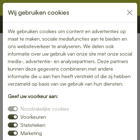
Wij gebruiken cookies
€ 0,00
Offerte
Bestellen
We gebruiken cookies om content en advertenties op
maat te maken, sociale mediafuncties aan te bieden en
ons websiteverkeer te analyseren. We delen ook
Nederland
» Giesbeek
informatie over uw gebruik van onze site met onze social
media-, advertentie- en analysepartners. Deze partners
Smaakvolle lunch bezorgen in
kunnen deze gegevens combineren met andere
Giesbeek
informatie die u aan hen heeft verstrekt of die zij hebben
verzameld op basis van uw gebruik van hun diensten.
Even geen zin om zelf iets klaar te maken? Kies voor een
Geef uw voorkeur aan:
lunch bezorgservice in Giesbeek en geniet van heerlijke
gerechten die met liefde zijn bereid. Van knapperige
Noodzakelijke cookies
broodjes tot voedzame salades – wij bezorgen het
Voorkeuren
rechtstreeks bij jou thuis of op kantoor.
Statistieken
Marketing
Met een gevarieerd menu is er altijd een lunch die bij jouw