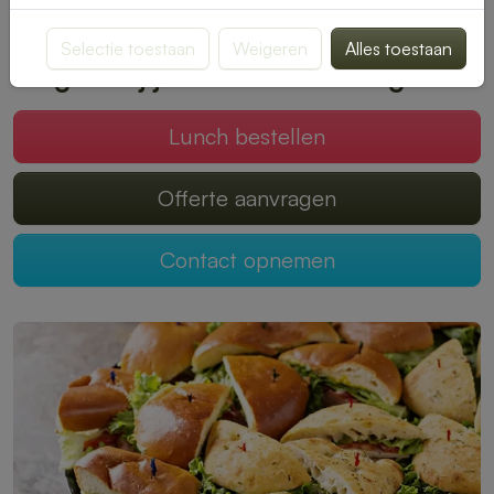
smaak past. Bestellen is snel en eenvoudig, zodat jij kunt
genieten van een onbezorgde middagpauze.
Selectie toestaan
Weigeren
Alles toestaan
Mogen wij jouw lunch verzorgen?
Lunch bestellen
Offerte aanvragen
Contact opnemen