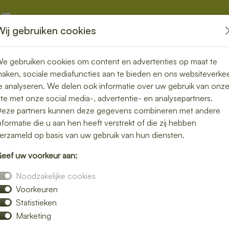
Wij gebruiken cookies
kketten
Overige
e gebruiken cookies om content en advertenties op maat te
aken, sociale mediafuncties aan te bieden en ons websiteverke
e analyseren. We delen ook informatie over uw gebruik van onz
ite met onze social media-, advertentie- en analysepartners.
in Gouderak –
eze partners kunnen deze gegevens combineren met andere
nformatie die u aan hen heeft verstrekt of die zij hebben
geloos genieten
erzameld op basis van uw gebruik van hun diensten.
eef uw voorkeur aan:
e lunch bezorgen in Gouderak en geniet van
Noodzakelijke cookies
 luxe broodjes tot gezonde bowls – wij
Voorkeuren
Statistieken
n snelle bezorging op het door jou gekozen
Marketing
 of gewoon een ontspannen lunchmoment.