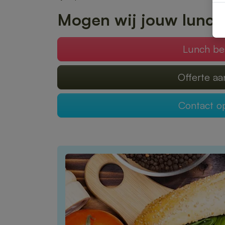
Mogen wij jouw lunch
Lunch be
Offerte a
Contact 