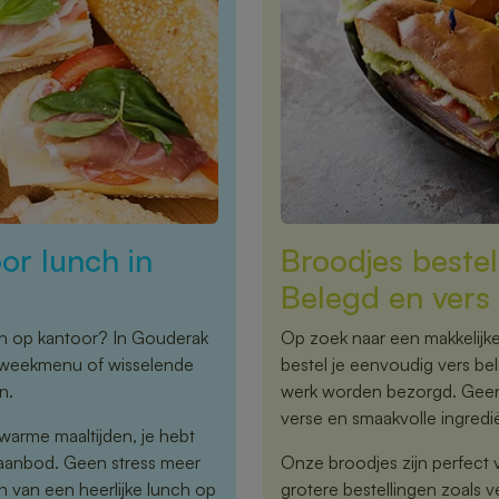
or lunch in
Broodjes beste
Belegd en vers 
ch op kantoor? In Gouderak
Op zoek naar een makkelijk
st weekmenu of wisselende
bestel je eenvoudig vers bel
n.
werk worden bezorgd. Geen 
verse en smaakvolle ingredi
warme maaltijden, je hebt
 aanbod. Geen stress meer
Onze broodjes zijn perfect 
 van een heerlijke lunch op
grotere bestellingen zoals 