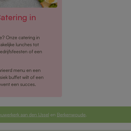
tering in
oe? Onze catering in
kelijke lunches tot
edrijfsfeesten of een
arieerd menu en een
siek buffet wilt of een
event een succes.
euwerkerk aan den IJssel
en
Berkenwoude
.