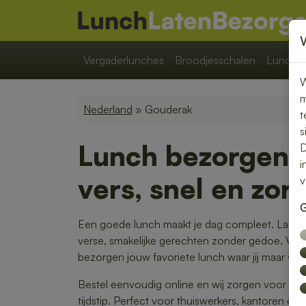
Vergaderlunches
Broodjesschalen
Lunchpa
W
m
Nederland
» Gouderak
t
s
Lunch bezorgen 
D
i
vers, snel en zor
v
G
Een goede lunch maakt je dag compleet. Laat j
verse, smakelijke gerechten zonder gedoe. Van
bezorgen jouw favoriete lunch waar jij maar wilt.
Bestel eenvoudig online en wij zorgen voor ee
tijdstip. Perfect voor thuiswerkers, kantoren