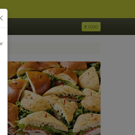
€ 0,00
er
e