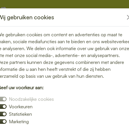
Wij gebruiken cookies
kketten
Overige
e gebruiken cookies om content en advertenties op maat te
aken, sociale mediafuncties aan te bieden en ons websiteverke
e analyseren. We delen ook informatie over uw gebruik van onz
ite met onze social media-, advertentie- en analysepartners.
rgen in Hasselt
eze partners kunnen deze gegevens combineren met andere
nformatie die u aan hen heeft verstrekt of die zij hebben
n gemakkelijk
erzameld op basis van uw gebruik van hun diensten.
eef uw voorkeur aan:
h bezorgen in Hasselt en geniet van verse
Noodzakelijke cookies
jke salades tot knapperige broodjes – wij
Voorkeuren
Statistieken
verrassen door smaak en kwaliteit.
Marketing