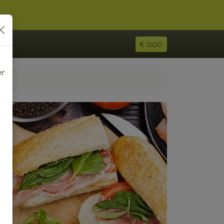
€ 0,00
er
e