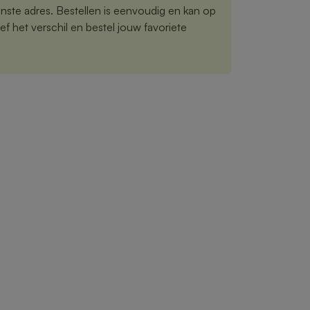
nste adres. Bestellen is eenvoudig en kan op
f het verschil en bestel jouw favoriete