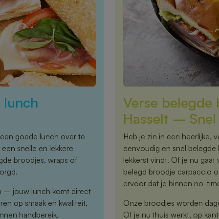
r lunch
Verse belegde b
Hasselt – Snel 
een goede lunch over te
Heb je zin in een heerlijke, 
 een snelle en lekkere
eenvoudig en snel belegde br
egde broodjes, wraps of
lekkerst vindt. Of je nu gaat 
orgd.
belegd broodje carpaccio o
ervoor dat je binnen no-tim
n – jouw lunch komt direct
ren op smaak en kwaliteit,
Onze broodjes worden dageli
binnen handbereik.
Of je nu thuis werkt, op kan