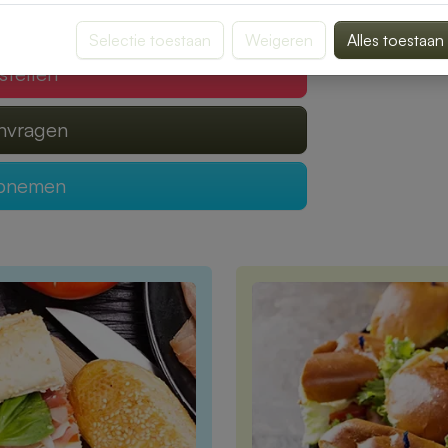
 verzorgen?
Selectie toestaan
Weigeren
Alles toestaan
stellen
anvragen
opnemen