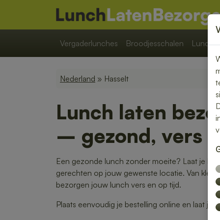
Vergaderlunches
Broodjesschalen
Lunchpa
W
m
Nederland
» Hasselt
t
s
Lunch laten bezo
D
i
– gezond, vers e
v
G
Een gezonde lunch zonder moeite? Laat je lunc
gerechten op jouw gewenste locatie. Van kleurri
bezorgen jouw lunch vers en op tijd.
Plaats eenvoudig je bestelling online en laat je 