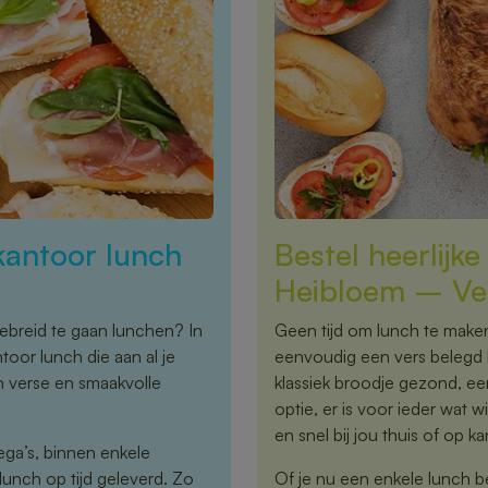
kantoor lunch
Bestel heerlijk
Heibloem – Ver
ebreid te gaan lunchen? In
Geen tijd om lunch te maken,
oor lunch die aan al je
eenvoudig een vers belegd 
n verse en smaakvolle
klassiek broodje gezond, een
optie, er is voor ieder wat w
en snel bij jou thuis of op k
ega’s, binnen enkele
 lunch op tijd geleverd. Zo
Of je nu een enkele lunch b