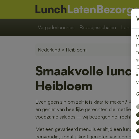
Vergaderlunches
Broodjesschalen
Lunchpa
W
m
Nederland
» Heibloem
t
s
Smaakvolle lunch
D
i
Heibloem
v
G
Even geen zin om zelf iets klaar te maken? Kie
en geniet van heerlijke gerechten die met liefde
voedzame salades – wij bezorgen het rechtstreek
Met een gevarieerd menu is er altijd een lunch di
eenvoudig, zodat jij kunt genieten van een on