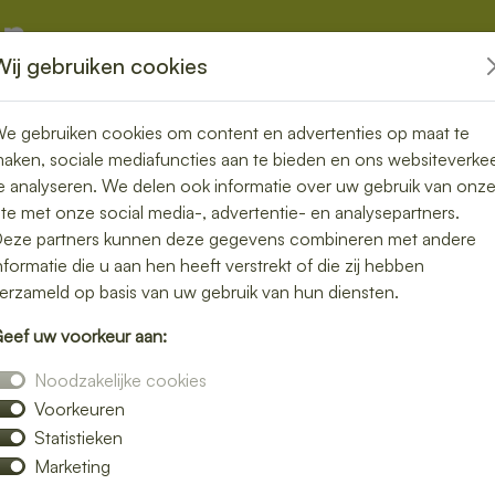
Wij gebruiken cookies
kketten
Overige
e gebruiken cookies om content en advertenties op maat te
aken, sociale mediafuncties aan te bieden en ons websiteverke
e analyseren. We delen ook informatie over uw gebruik van onz
ite met onze social media-, advertentie- en analysepartners.
 bezorgen in
eze partners kunnen deze gegevens combineren met andere
nformatie die u aan hen heeft verstrekt of die zij hebben
erzameld op basis van uw gebruik van hun diensten.
eef uw voorkeur aan:
s voor een lunch bezorgservice in Heibloem
Noodzakelijke cookies
 zijn bereid. Van knapperige broodjes tot
Voorkeuren
s bij jou thuis of op kantoor.
Statistieken
e bij jouw smaak past. Bestellen is snel en
Marketing
bezorgde middagpauze.