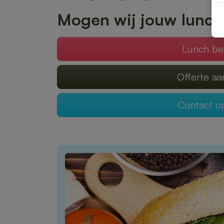
Mogen wij jouw lunch
Lunch be
Offerte a
Contact 