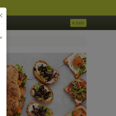
€ 0,00
er
e