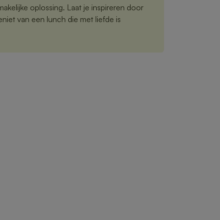
akelijke oplossing. Laat je inspireren door
iet van een lunch die met liefde is