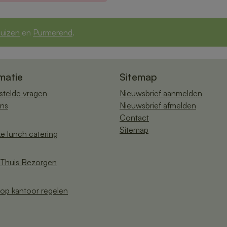
uizen
en
Purmerend
.
matie
Sitemap
stelde vragen
Nieuwsbrief aanmelden
ns
Nieuwsbrief afmelden
Contact
Sitemap
ke lunch catering
Thuis Bezorgen
op kantoor regelen