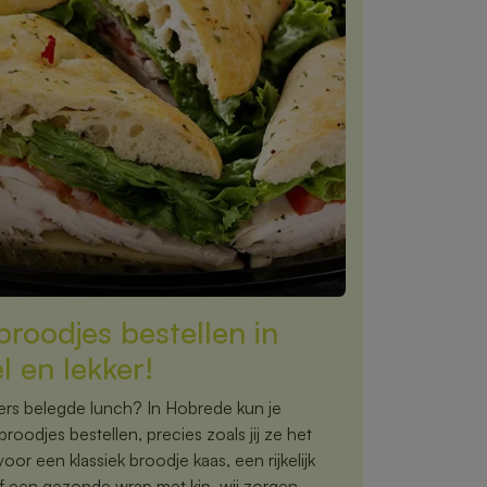
roodjes bestellen in
 en lekker!
 vers belegde lunch? In Hobrede kun je
oodjes bestellen, precies zoals jij ze het
voor een klassiek broodje kaas, een rijkelijk
f een gezonde wrap met kip, wij zorgen