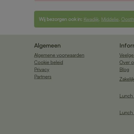
Wij bezorgen ook in:
Kwadijk
,
Middelie
,
Oosth
Algemeen
Infor
Algemene voorwaarden
Veelge
Cookie beleid
Over o
Privacy
Blog
Partners
Zakelij
Lunch 
Lunch 