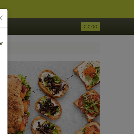
€ 0,00
er
e