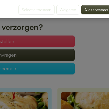
met zorg verpakt, zodat jij kunt genieten
Selectie toestaan
Weigeren
Alles toestaan
bestelling eenvoudig online en laat je
 verzorgen?
stellen
anvragen
opnemen