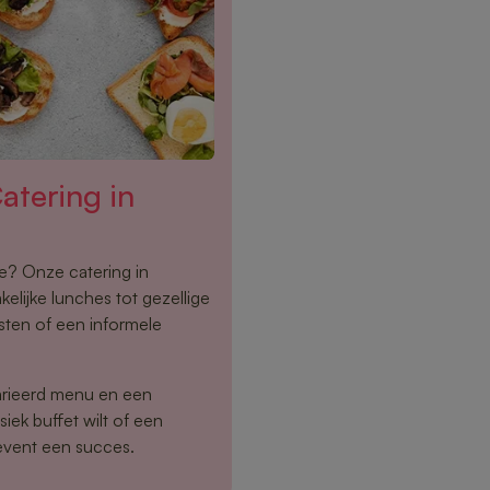
tering in
oe? Onze catering in
elijke lunches tot gezellige
sten of een informele
arieerd menu en een
siek buffet wilt of een
event een succes.