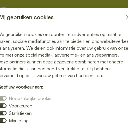
Wij gebruiken cookies
kketten
Overige
e gebruiken cookies om content en advertenties op maat te
aken, sociale mediafuncties aan te bieden en ons websiteverke
e analyseren. We delen ook informatie over uw gebruik van onz
ite met onze social media-, advertentie- en analysepartners.
n bezorgen in
eze partners kunnen deze gegevens combineren met andere
nformatie die u aan hen heeft verstrekt of die zij hebben
t zonder
erzameld op basis van uw gebruik van hun diensten.
eef uw voorkeur aan:
Noodzakelijke cookies
Voorkeuren
lunch bezorgservice in Hobrede. Van
Statistieken
ij bezorgen jouw favoriete lunchgerechten
Marketing
thuis, op kantoor of tijdens een vergadering.