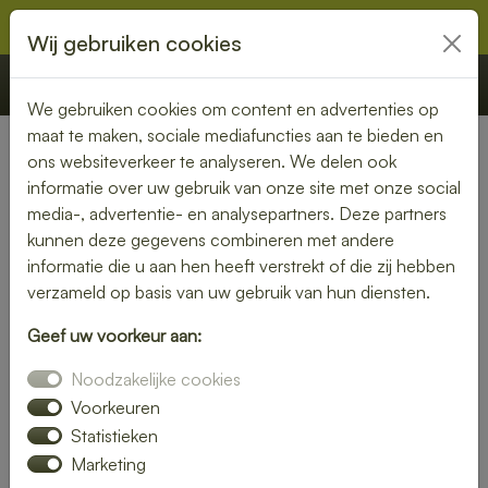
Wij gebruiken cookies
€ 0,00
Offerte
Bestellen
We gebruiken cookies om content en advertenties op
maat te maken, sociale mediafuncties aan te bieden en
ons websiteverkeer te analyseren. We delen ook
Nederland
» Holsloot
informatie over uw gebruik van onze site met onze social
media-, advertentie- en analysepartners. Deze partners
Lunch bezorgen in Holsloot –
kunnen deze gegevens combineren met andere
smaakvol en gemakkelijk
informatie die u aan hen heeft verstrekt of die zij hebben
verzameld op basis van uw gebruik van hun diensten.
Een gezonde lunch zonder moeite? Laat je lunch bezorgen
Geef uw voorkeur aan:
in Holsloot en geniet van verse gerechten op jouw
gewenste locatie. Van kleurrijke salades tot knapperige
Noodzakelijke cookies
broodjes – wij bezorgen jouw lunch vers en op tijd.
Voorkeuren
Statistieken
Plaats eenvoudig je bestelling online en laat je verrassen
Marketing
door smaak en kwaliteit.