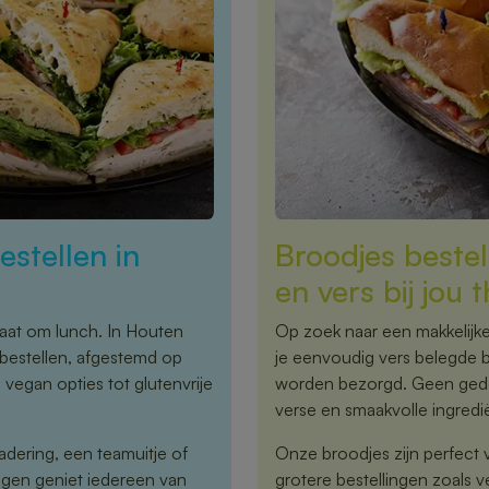
stellen in
Broodjes beste
en vers bij jou 
gaat om lunch. In Houten
Op zoek naar een makkelijke
bestellen, afgestemd op
je eenvoudig vers belegde br
egan opties tot glutenvrije
worden bezorgd. Geen gedoe
verse en smaakvolle ingredi
adering, een teamuitje of
Onze broodjes zijn perfect 
ngen geniet iedereen van
grotere bestellingen zoals 