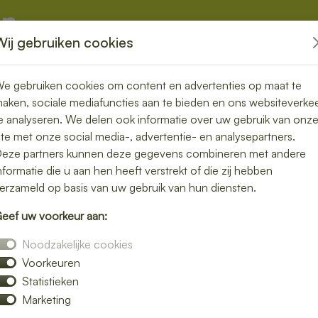
Wij gebruiken cookies
kketten
Overige
e gebruiken cookies om content en advertenties op maat te
aken, sociale mediafuncties aan te bieden en ons websiteverke
e analyseren. We delen ook informatie over uw gebruik van onz
ite met onze social media-, advertentie- en analysepartners.
in Houten –
eze partners kunnen deze gegevens combineren met andere
nformatie die u aan hen heeft verstrekt of die zij hebben
geloos genieten
erzameld op basis van uw gebruik van hun diensten.
eef uw voorkeur aan:
e lunch bezorgen in Houten en geniet van
Noodzakelijke cookies
 luxe broodjes tot gezonde bowls – wij
Voorkeuren
Statistieken
n snelle bezorging op het door jou gekozen
Marketing
 of gewoon een ontspannen lunchmoment.