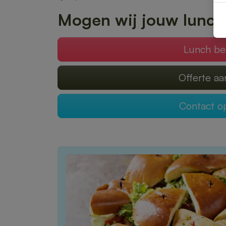
Mogen wij jouw lunch
Lunch be
Offerte a
Contact 