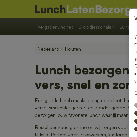
Vergaderlunches
Broodjesschalen
Lunchpa
W
m
Nederland
» Houten
t
s
Lunch bezorgen 
D
i
vers, snel en zor
v
G
Een goede lunch maakt je dag compleet. Laat j
verse, smakelijke gerechten zonder gedoe. Van
bezorgen jouw favoriete lunch waar jij maar wilt.
Bestel eenvoudig online en wij zorgen voor ee
tijdstip. Perfect voor thuiswerkers, kantoren