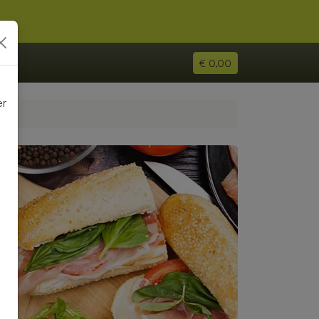
€ 0,00
er
e