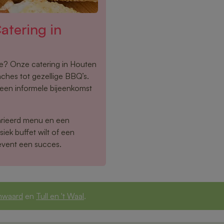
tering in
oe? Onze catering in Houten
nches tot gezellige BBQ’s.
f een informele bijeenkomst
arieerd menu en een
siek buffet wilt of een
event een succes.
nwaard
en
Tull en 't Waal
.