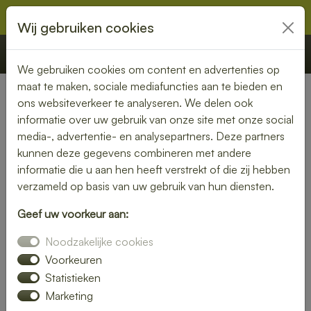
Wij gebruiken cookies
€ 0,00
Offerte
Bestellen
We gebruiken cookies om content en advertenties op
maat te maken, sociale mediafuncties aan te bieden en
ons websiteverkeer te analyseren. We delen ook
Nederland
»
Gelderland
» Huissen
informatie over uw gebruik van onze site met onze social
media-, advertentie- en analysepartners. Deze partners
Verse lunch laten bezorgen in
kunnen deze gegevens combineren met andere
Huissen – geniet zonder
informatie die u aan hen heeft verstrekt of die zij hebben
verzameld op basis van uw gebruik van hun diensten.
zorgen
Geef uw voorkeur aan:
Maak je lunchmoment bijzonder met een verse lunch
Noodzakelijke cookies
bezorgservice in Huissen. Van knapperige broodjes tot
kleurrijke salades – wij bezorgen jouw favoriete
Voorkeuren
lunchgerechten precies wanneer jij het nodig hebt. Ideaal
Statistieken
voor thuis, op kantoor of tijdens een vergadering.
Marketing