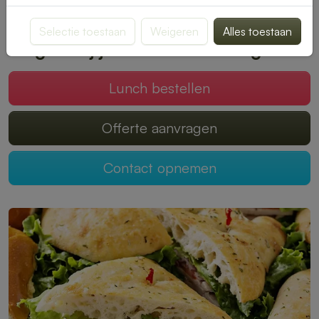
smaak past. Bestellen is snel en eenvoudig, zodat jij kunt
genieten van een onbezorgde middagpauze.
Selectie toestaan
Weigeren
Alles toestaan
Mogen wij jouw lunch verzorgen?
Lunch bestellen
Offerte aanvragen
Contact opnemen