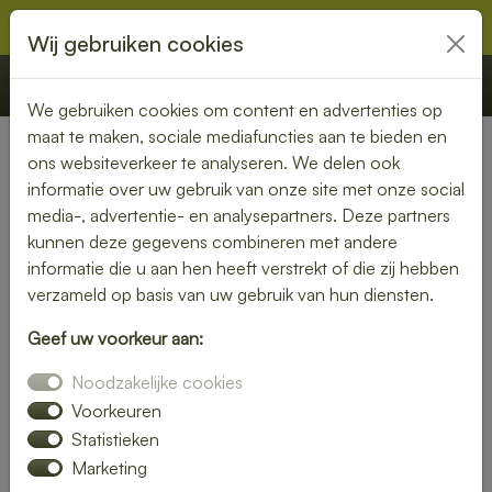
Wij gebruiken cookies
€ 0,00
Offerte
Bestellen
We gebruiken cookies om content en advertenties op
maat te maken, sociale mediafuncties aan te bieden en
ons websiteverkeer te analyseren. We delen ook
Nederland
» Jouswier
informatie over uw gebruik van onze site met onze social
media-, advertentie- en analysepartners. Deze partners
Smaakvolle lunch bezorgen in
kunnen deze gegevens combineren met andere
Jouswier
informatie die u aan hen heeft verstrekt of die zij hebben
verzameld op basis van uw gebruik van hun diensten.
Even geen zin om zelf iets klaar te maken? Kies voor een
Geef uw voorkeur aan:
lunch bezorgservice in Jouswier en geniet van heerlijke
gerechten die met liefde zijn bereid. Van knapperige
Noodzakelijke cookies
broodjes tot voedzame salades – wij bezorgen het
Voorkeuren
rechtstreeks bij jou thuis of op kantoor.
Statistieken
Marketing
Met een gevarieerd menu is er altijd een lunch die bij jouw