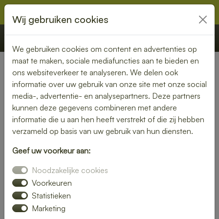
Wij gebruiken cookies
€ 0,00
Offerte
Bestellen
We gebruiken cookies om content en advertenties op
maat te maken, sociale mediafuncties aan te bieden en
ons websiteverkeer te analyseren. We delen ook
Nederland
» K
informatie over uw gebruik van onze site met onze social
media-, advertentie- en analysepartners. Deze partners
Heerlijke lunch bezorgen in K
kunnen deze gegevens combineren met andere
– snel, vers en gemakkelijk
informatie die u aan hen heeft verstrekt of die zij hebben
verzameld op basis van uw gebruik van hun diensten.
Trakteer jezelf op een smaakvolle lunch zonder moeite. Laat
Geef uw voorkeur aan:
je lunch bezorgen in K en kies uit een gevarieerd menu van
verse broodjes, gezonde salades en warme maaltijden.
Noodzakelijke cookies
Ideaal voor thuis of op kantoor.
Voorkeuren
Statistieken
Onze gerechten worden met liefde bereid en snel geleverd,
Marketing
zodat jij optimaal kunt genieten van je pauze.