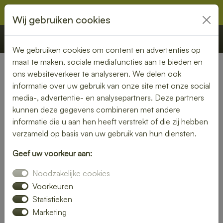
Wij gebruiken cookies
€ 0,00
Offerte
Bestellen
We gebruiken cookies om content en advertenties op
maat te maken, sociale mediafuncties aan te bieden en
ons websiteverkeer te analyseren. We delen ook
Nederland
»
Overijssel
» Kampen
informatie over uw gebruik van onze site met onze social
media-, advertentie- en analysepartners. Deze partners
Lunch bezorgen in Kampen –
kunnen deze gegevens combineren met andere
smaakvol en gemakkelijk
informatie die u aan hen heeft verstrekt of die zij hebben
verzameld op basis van uw gebruik van hun diensten.
Een gezonde lunch zonder moeite? Laat je lunch bezorgen
Geef uw voorkeur aan:
in Kampen en geniet van verse gerechten op jouw
gewenste locatie. Van kleurrijke salades tot knapperige
Noodzakelijke cookies
broodjes – wij bezorgen jouw lunch vers en op tijd.
Voorkeuren
Statistieken
Plaats eenvoudig je bestelling online en laat je verrassen
Marketing
door smaak en kwaliteit.