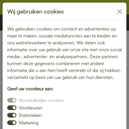
Wij gebruiken cookies
€ 0,00
Offerte
Bestellen
We gebruiken cookies om content en advertenties op
maat te maken, sociale mediafuncties aan te bieden en
ons websiteverkeer te analyseren. We delen ook
Nederland
» Kerkdriel
informatie over uw gebruik van onze site met onze social
media-, advertentie- en analysepartners. Deze partners
Lunch laten bezorgen in
kunnen deze gegevens combineren met andere
Kerkdriel – gezond, vers en
informatie die u aan hen heeft verstrekt of die zij hebben
verzameld op basis van uw gebruik van hun diensten.
gemakkelijk
Geef uw voorkeur aan:
Een gezonde lunch zonder moeite? Laat je lunch bezorgen
Noodzakelijke cookies
in Kerkdriel en geniet van verse gerechten op jouw
gewenste locatie. Van kleurrijke salades tot knapperige
Voorkeuren
broodjes – wij bezorgen jouw lunch vers en op tijd.
Statistieken
Marketing
Plaats eenvoudig je bestelling online en laat je verrassen