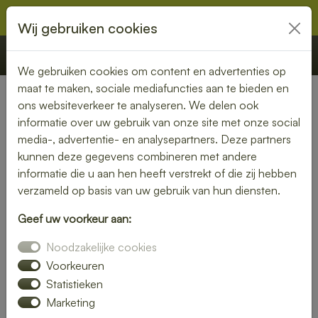
Wij gebruiken cookies
€ 0,00
Offerte
Bestellen
We gebruiken cookies om content en advertenties op
maat te maken, sociale mediafuncties aan te bieden en
ons websiteverkeer te analyseren. We delen ook
Nederland
»
Drenthe
» Klazienaveen
informatie over uw gebruik van onze site met onze social
media-, advertentie- en analysepartners. Deze partners
Lunch laten bezorgen in
kunnen deze gegevens combineren met andere
Klazienaveen – gezond, vers
informatie die u aan hen heeft verstrekt of die zij hebben
verzameld op basis van uw gebruik van hun diensten.
en gemakkelijk
Geef uw voorkeur aan:
Een gezonde lunch zonder moeite? Laat je lunch bezorgen
Noodzakelijke cookies
in Klazienaveen en geniet van verse gerechten op jouw
gewenste locatie. Van kleurrijke salades tot knapperige
Voorkeuren
broodjes – wij bezorgen jouw lunch vers en op tijd.
Statistieken
Marketing
Plaats eenvoudig je bestelling online en laat je verrassen