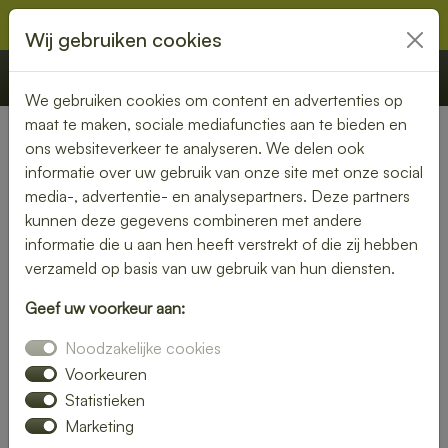
Wij gebruiken cookies
€ 0,00
Offerte
Bestellen
We gebruiken cookies om content en advertenties op
maat te maken, sociale mediafuncties aan te bieden en
ons websiteverkeer te analyseren. We delen ook
Nederland
» Kockengen
informatie over uw gebruik van onze site met onze social
media-, advertentie- en analysepartners. Deze partners
Heerlijke lunch bezorgen in
kunnen deze gegevens combineren met andere
Kockengen – snel, vers en
informatie die u aan hen heeft verstrekt of die zij hebben
verzameld op basis van uw gebruik van hun diensten.
gemakkelijk
Geef uw voorkeur aan:
Trakteer jezelf op een smaakvolle lunch zonder moeite. Laat
Noodzakelijke cookies
je lunch bezorgen in Kockengen en kies uit een gevarieerd
menu van verse broodjes, gezonde salades en warme
Voorkeuren
maaltijden. Ideaal voor thuis of op kantoor.
Statistieken
Marketing
Onze gerechten worden met liefde bereid en snel geleverd,