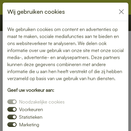
Wij gebruiken cookies
€ 0,00
Offerte
Bestellen
We gebruiken cookies om content en advertenties op
maat te maken, sociale mediafuncties aan te bieden en
ons websiteverkeer te analyseren. We delen ook
Nederland
»
Zeeland
» Kruiningen
informatie over uw gebruik van onze site met onze social
media-, advertentie- en analysepartners. Deze partners
Geniet van een bezorgde
kunnen deze gegevens combineren met andere
lunch in Kruiningen – snel en
informatie die u aan hen heeft verstrekt of die zij hebben
verzameld op basis van uw gebruik van hun diensten.
smaakvol
Geef uw voorkeur aan:
Of je nu thuiswerkt of op kantoor bent, een heerlijke lunch
Noodzakelijke cookies
maakt je dag compleet. Laat je lunch bezorgen in Kruiningen
en kies uit een uitgebreid assortiment verse broodjes,
Voorkeuren
salades en warme gerechten.
Statistieken
Marketing
Wij zorgen voor een snelle levering, zodat jij onbezorgd kunt