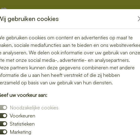
Wij gebruiken cookies
kketten
Overige
e gebruiken cookies om content en advertenties op maat te
aken, sociale mediafuncties aan te bieden en ons websiteverke
e analyseren. We delen ook informatie over uw gebruik van onz
ite met onze social media-, advertentie- en analysepartners.
ezorgen in
eze partners kunnen deze gegevens combineren met andere
nformatie die u aan hen heeft verstrekt of die zij hebben
el, vers en
erzameld op basis van uw gebruik van hun diensten.
eef uw voorkeur aan:
Noodzakelijke cookies
Voorkeuren
moeite. Laat je lunch bezorgen in
Statistieken
an verse broodjes, gezonde salades en warme
Marketing