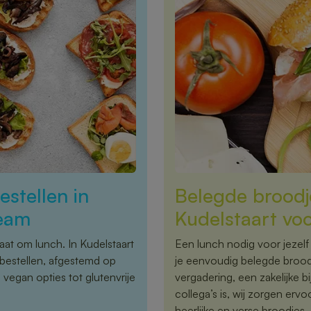
stellen in
Belegde broodje
team
Kudelstaart vo
aat om lunch. In Kudelstaart
Een lunch nodig voor jezelf
bestellen, afgestemd op
je eenvoudig belegde brood
egan opties tot glutenvrije
vergadering, een zakelijke
collega’s is, wij zorgen erv
heerlijke en verse broodjes.