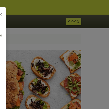
€ 0,00
er
e