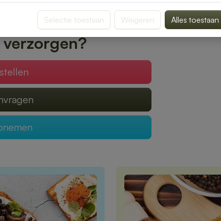
 geleverd, zodat jij optimaal kunt genieten
Selectie toestaan
Weigeren
Alles toestaan
 verzorgen?
stellen
anvragen
opnemen