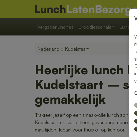
Vergaderlunches
Broodjesschalen
Lunchpa
W
m
Nederland
» Kudelstaart
t
s
Heerlijke lunch b
D
i
Kudelstaart – sn
v
G
gemakkelijk
Trakteer jezelf op een smaakvolle lunch zonder 
Kudelstaart en kies uit een gevarieerd menu v
maaltijden. Ideaal voor thuis of op kantoor.