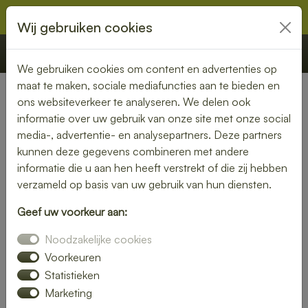
Wij gebruiken cookies
€ 0,00
Offerte
Bestellen
We gebruiken cookies om content en advertenties op
maat te maken, sociale mediafuncties aan te bieden en
ons websiteverkeer te analyseren. We delen ook
Nederland
» Legemeer
informatie over uw gebruik van onze site met onze social
media-, advertentie- en analysepartners. Deze partners
Lunch laten bezorgen in
kunnen deze gegevens combineren met andere
Legemeer – gezond, vers en
informatie die u aan hen heeft verstrekt of die zij hebben
verzameld op basis van uw gebruik van hun diensten.
gemakkelijk
Geef uw voorkeur aan:
Een gezonde lunch zonder moeite? Laat je lunch bezorgen
Noodzakelijke cookies
in Legemeer en geniet van verse gerechten op jouw
gewenste locatie. Van kleurrijke salades tot knapperige
Voorkeuren
broodjes – wij bezorgen jouw lunch vers en op tijd.
Statistieken
Marketing
Plaats eenvoudig je bestelling online en laat je verrassen