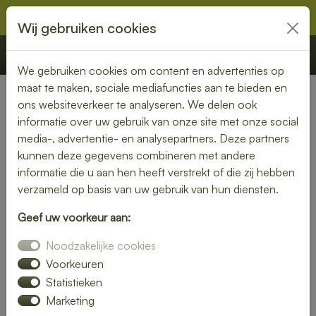
Wij gebruiken cookies
€ 0,00
Offerte
Bestellen
We gebruiken cookies om content en advertenties op
maat te maken, sociale mediafuncties aan te bieden en
ons websiteverkeer te analyseren. We delen ook
Nederland
»
Zuid-Holland
» Leiderdorp
informatie over uw gebruik van onze site met onze social
media-, advertentie- en analysepartners. Deze partners
Lunch laten bezorgen in
kunnen deze gegevens combineren met andere
Leiderdorp – gezond, vers en
informatie die u aan hen heeft verstrekt of die zij hebben
verzameld op basis van uw gebruik van hun diensten.
gemakkelijk
Geef uw voorkeur aan:
Een gezonde lunch zonder moeite? Laat je lunch bezorgen
Noodzakelijke cookies
in Leiderdorp en geniet van verse gerechten op jouw
gewenste locatie. Van kleurrijke salades tot knapperige
Voorkeuren
broodjes – wij bezorgen jouw lunch vers en op tijd.
Statistieken
Marketing
Plaats eenvoudig je bestelling online en laat je verrassen