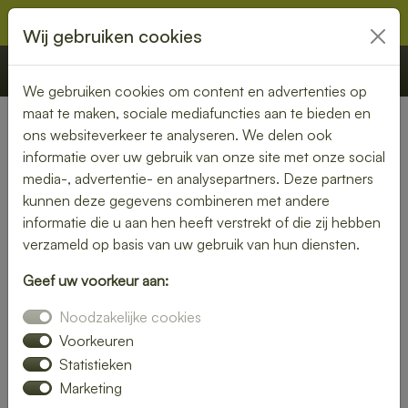
Wij gebruiken cookies
€ 0,00
Offerte
Bestellen
We gebruiken cookies om content en advertenties op
maat te maken, sociale mediafuncties aan te bieden en
ons websiteverkeer te analyseren. We delen ook
Nederland
»
Friesland
» Lemmer
informatie over uw gebruik van onze site met onze social
media-, advertentie- en analysepartners. Deze partners
Lunch laten bezorgen in
kunnen deze gegevens combineren met andere
Lemmer – vers, snel en
informatie die u aan hen heeft verstrekt of die zij hebben
verzameld op basis van uw gebruik van hun diensten.
smaakvol
Geef uw voorkeur aan:
Zin in een heerlijke lunch, maar geen tijd om zelf iets klaar te
Noodzakelijke cookies
maken? Laat je lunch bezorgen in Lemmer en geniet van
verse, smaakvolle gerechten zonder gedoe. Of je nu op
Voorkeuren
kantoor bent, thuiswerkt of gewoon zin hebt in een
Statistieken
ontspannen middagpauze, een bezorgde lunch is altijd een
Marketing
goed idee. Van rijk belegde broodjes tot gezonde salades en