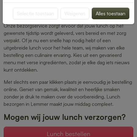
warme maaltijden – er is altijd iets dat perfect aansluit bij
Selectie toestaan
Weigeren
Alles toestaan
jouw smaak.
Onze bezorgservice zorgt ervoor dat jouw lunch op het
gewenste tijdstip wordt geleverd, vers bereid en met zorg
verpakt. Of je nu een snelle hap nodig hebt of een
uitgebreide lunch voor het hele team, wij maken van elke
bestelling een culinaire ervaring. Kies uit een gevarieerd
menu met verse ingrediënten, zodat je elke dag iets nieuws
kunt ontdekken.
Met slechts een paar klikken plaats je eenvoudig je bestelling
online. Geniet van gemak, kwaliteit en heerlijke smaken
zonder je druk te maken over de voorbereiding. Lunch
bezorgen in Lemmer maakt jouw middag compleet.
Mogen wij jouw lunch verzorgen?
Lunch bestellen