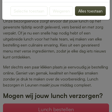
warme maaltijden – er is altijd iets dat perfect aansluit bij
Selectie toestaan
Weigeren
Alles toestaan
jouw smaak.
Onze bezorgservice zorgt ervoor dat jouw lunch op het
gewenste tijdstip wordt geleverd, vers bereid en met zorg
verpakt. Of je nu een snelle hap nodig hebt of een
uitgebreide lunch voor het hele team, wij maken van elke
bestelling een culinaire ervaring. Kies uit een gevarieerd
menu met verse ingrediënten, zodat je elke dag iets nieuws
kunt ontdekken.
Met slechts een paar klikken plaats je eenvoudig je bestelling
online. Geniet van gemak, kwaliteit en heerlijke smaken
zonder je druk te maken over de voorbereiding. Lunch
bezorgen in Leunen maakt jouw middag compleet.
Mogen wij jouw lunch verzorgen?
Lunch bestellen