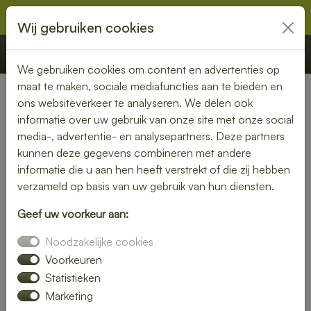
Wij gebruiken cookies
€ 0,00
Offerte
Bestellen
We gebruiken cookies om content en advertenties op
maat te maken, sociale mediafuncties aan te bieden en
ons websiteverkeer te analyseren. We delen ook
Nederland
» Leunen
informatie over uw gebruik van onze site met onze social
media-, advertentie- en analysepartners. Deze partners
Lunch laten bezorgen in
kunnen deze gegevens combineren met andere
Leunen – vers, snel en
informatie die u aan hen heeft verstrekt of die zij hebben
verzameld op basis van uw gebruik van hun diensten.
smaakvol
Geef uw voorkeur aan:
Zin in een heerlijke lunch, maar geen tijd om zelf iets klaar te
Noodzakelijke cookies
maken? Laat je lunch bezorgen in Leunen en geniet van
verse, smaakvolle gerechten zonder gedoe. Of je nu op
Voorkeuren
kantoor bent, thuiswerkt of gewoon zin hebt in een
Statistieken
ontspannen middagpauze, een bezorgde lunch is altijd een
Marketing
goed idee. Van rijk belegde broodjes tot gezonde salades en