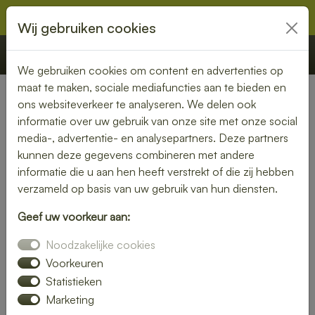
Wij gebruiken cookies
€ 0,00
Offerte
Bestellen
We gebruiken cookies om content en advertenties op
maat te maken, sociale mediafuncties aan te bieden en
ons websiteverkeer te analyseren. We delen ook
Nederland
» Leutingewolde
informatie over uw gebruik van onze site met onze social
media-, advertentie- en analysepartners. Deze partners
Lunch bezorgen in
kunnen deze gegevens combineren met andere
Leutingewolde – vers, snel en
informatie die u aan hen heeft verstrekt of die zij hebben
verzameld op basis van uw gebruik van hun diensten.
zorgeloos genieten
Geef uw voorkeur aan:
Een goede lunch maakt je dag compleet. Laat je lunch
Noodzakelijke cookies
bezorgen in Leutingewolde en geniet van verse, smakelijke
gerechten zonder gedoe. Van luxe broodjes tot gezonde
Voorkeuren
bowls – wij bezorgen jouw favoriete lunch waar jij maar wilt.
Statistieken
Marketing
Bestel eenvoudig online en wij zorgen voor een snelle