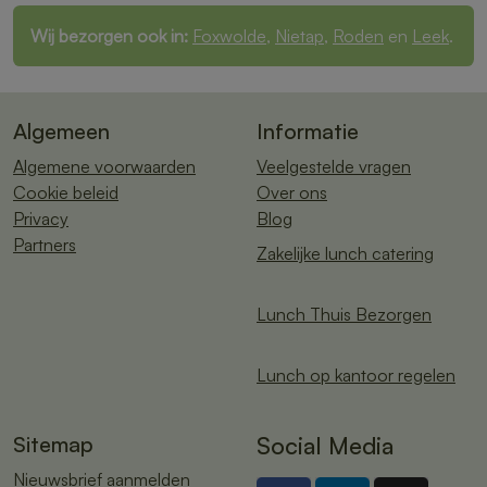
Wij bezorgen ook in:
Foxwolde
,
Nietap
,
Roden
en
Leek
.
Algemeen
Informatie
Algemene voorwaarden
Veelgestelde vragen
Cookie beleid
Over ons
Privacy
Blog
Partners
Zakelijke lunch catering
Lunch Thuis Bezorgen
Lunch op kantoor regelen
Sitemap
Social Media
Nieuwsbrief aanmelden