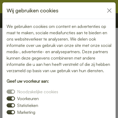
Wij gebruiken cookies
€ 0,00
Offerte
Bestellen
We gebruiken cookies om content en advertenties op
maat te maken, sociale mediafuncties aan te bieden en
ons websiteverkeer te analyseren. We delen ook
Nederland
» Lieren
informatie over uw gebruik van onze site met onze social
media-, advertentie- en analysepartners. Deze partners
Verse lunch laten bezorgen in
kunnen deze gegevens combineren met andere
Lieren – geniet zonder
informatie die u aan hen heeft verstrekt of die zij hebben
verzameld op basis van uw gebruik van hun diensten.
zorgen
Geef uw voorkeur aan:
Maak je lunchmoment bijzonder met een verse lunch
Noodzakelijke cookies
bezorgservice in Lieren. Van knapperige broodjes tot
kleurrijke salades – wij bezorgen jouw favoriete
Voorkeuren
lunchgerechten precies wanneer jij het nodig hebt. Ideaal
Statistieken
voor thuis, op kantoor of tijdens een vergadering.
Marketing