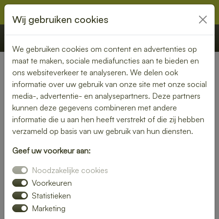
Wij gebruiken cookies
€ 0,00
Offerte
Bestellen
We gebruiken cookies om content en advertenties op
maat te maken, sociale mediafuncties aan te bieden en
ons websiteverkeer te analyseren. We delen ook
Nederland
» Linde
informatie over uw gebruik van onze site met onze social
media-, advertentie- en analysepartners. Deze partners
Lunch bezorgen in Linde –
kunnen deze gegevens combineren met andere
smaakvol en gemakkelijk
informatie die u aan hen heeft verstrekt of die zij hebben
verzameld op basis van uw gebruik van hun diensten.
Een gezonde lunch zonder moeite? Laat je lunch bezorgen
Geef uw voorkeur aan:
in Linde en geniet van verse gerechten op jouw gewenste
locatie. Van kleurrijke salades tot knapperige broodjes – wij
Noodzakelijke cookies
bezorgen jouw lunch vers en op tijd.
Voorkeuren
Statistieken
Plaats eenvoudig je bestelling online en laat je verrassen
Marketing
door smaak en kwaliteit.