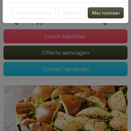
smaak past. Bestellen is snel en eenvoudig, zodat jij kunt
genieten van een onbezorgde middagpauze.
Selectie toestaan
Weigeren
Alles toestaan
Mogen wij jouw lunch verzorgen?
Lunch bestellen
Offerte aanvragen
Contact opnemen