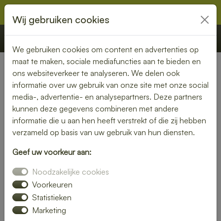
Wij gebruiken cookies
€ 0,00
Offerte
Bestellen
We gebruiken cookies om content en advertenties op
maat te maken, sociale mediafuncties aan te bieden en
ons websiteverkeer te analyseren. We delen ook
Nederland
»
Gelderland
» Lochem
informatie over uw gebruik van onze site met onze social
media-, advertentie- en analysepartners. Deze partners
Smaakvolle lunch bezorgen in
kunnen deze gegevens combineren met andere
Lochem
informatie die u aan hen heeft verstrekt of die zij hebben
verzameld op basis van uw gebruik van hun diensten.
Even geen zin om zelf iets klaar te maken? Kies voor een
Geef uw voorkeur aan:
lunch bezorgservice in Lochem en geniet van heerlijke
gerechten die met liefde zijn bereid. Van knapperige
Noodzakelijke cookies
broodjes tot voedzame salades – wij bezorgen het
Voorkeuren
rechtstreeks bij jou thuis of op kantoor.
Statistieken
Marketing
Met een gevarieerd menu is er altijd een lunch die bij jouw