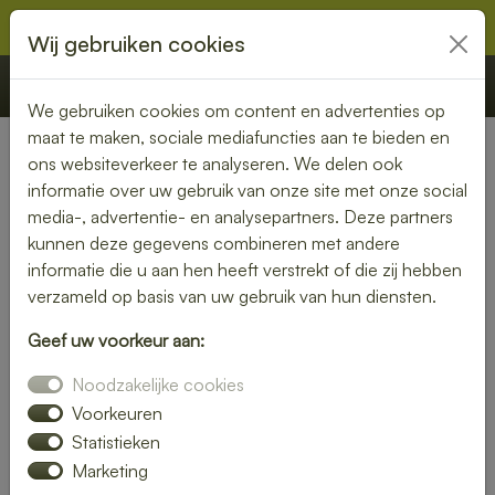
Wij gebruiken cookies
€ 0,00
Offerte
Bestellen
We gebruiken cookies om content en advertenties op
maat te maken, sociale mediafuncties aan te bieden en
ons websiteverkeer te analyseren. We delen ook
Nederland
» Meeden
informatie over uw gebruik van onze site met onze social
media-, advertentie- en analysepartners. Deze partners
Lunch laten bezorgen in
kunnen deze gegevens combineren met andere
Meeden – gemak en kwaliteit
informatie die u aan hen heeft verstrekt of die zij hebben
verzameld op basis van uw gebruik van hun diensten.
aan je deur
Geef uw voorkeur aan:
Heb je trek in een heerlijke lunch, maar wil je liever niet zelf
Noodzakelijke cookies
de keuken in? Laat je lunch bezorgen in Meeden en geniet
van een smaakvolle maaltijd zonder moeite. Of je nu kiest
Voorkeuren
voor een vers belegd broodje, een gezonde salade of een
Statistieken
warme maaltijd – wij brengen jouw lunch vers en op tijd bij
Marketing
je thuis of op kantoor.