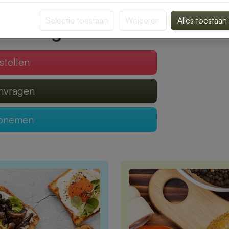
verrassen door smaak en kwaliteit.
Selectie toestaan
Weigeren
Alles toestaan
 verzorgen?
stellen
anvragen
opnemen