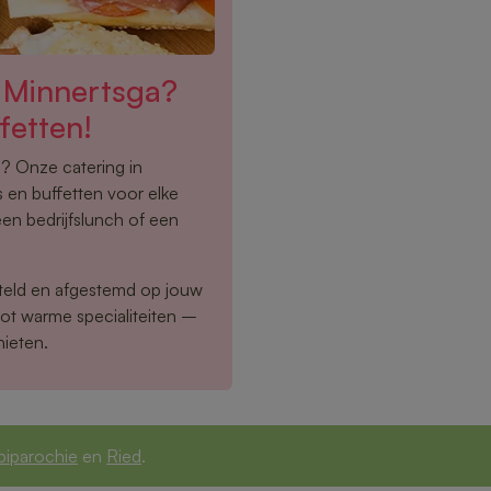
n Minnertsga?
fetten!
n? Onze catering in
 en buffetten voor elke
een bedrijfslunch of een
eld en afgestemd op jouw
tot warme specialiteiten –
nieten.
biparochie
en
Ried
.