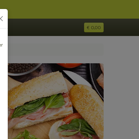
€ 0,00
er
e