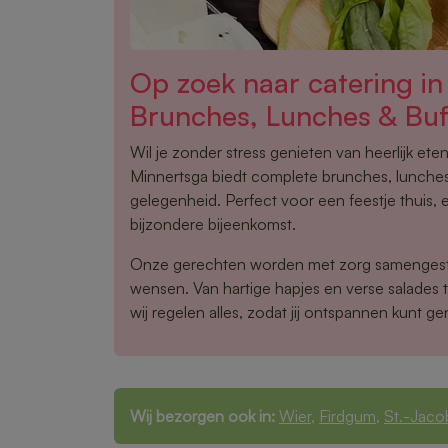
Op zoek naar catering i
Brunches, Lunches & Buf
Wil je zonder stress genieten van heerlijk ete
Minnertsga biedt complete brunches, lunches
gelegenheid. Perfect voor een feestje thuis, 
bijzondere bijeenkomst.
Onze gerechten worden met zorg samengest
wensen. Van hartige hapjes en verse salades 
wij regelen alles, zodat jij ontspannen kunt ge
Wij bezorgen ook in:
Wier
,
Firdgum
,
St.-Jaco