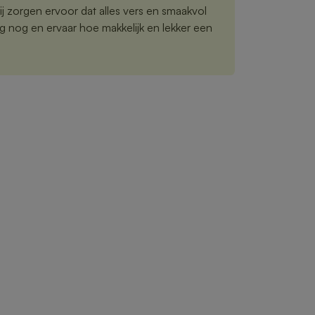
 zorgen ervoor dat alles vers en smaakvol
g nog en ervaar hoe makkelijk en lekker een