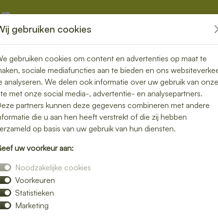
Wij gebruiken cookies
kketten
Overige
e gebruiken cookies om content en advertenties op maat te
aken, sociale mediafuncties aan te bieden en ons websiteverke
e analyseren. We delen ook informatie over uw gebruik van onz
ite met onze social media-, advertentie- en analysepartners.
rgen in
eze partners kunnen deze gegevens combineren met andere
nformatie die u aan hen heeft verstrekt of die zij hebben
zond, vers en
erzameld op basis van uw gebruik van hun diensten.
eef uw voorkeur aan:
Noodzakelijke cookies
Voorkeuren
h bezorgen in Minnertsga en geniet van
Statistieken
leurrijke salades tot knapperige broodjes
Marketing