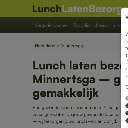
Vergaderlunches
Broodjesschalen
Lunchpa
W
m
Nederland
» Minnertsga
t
s
Lunch laten bezo
D
i
Minnertsga – ge
v
G
gemakkelijk
Een gezonde lunch zonder moeite? Laat je lunc
verse gerechten op jouw gewenste locatie. Van k
– wij bezorgen jouw lunch vers en op tijd.