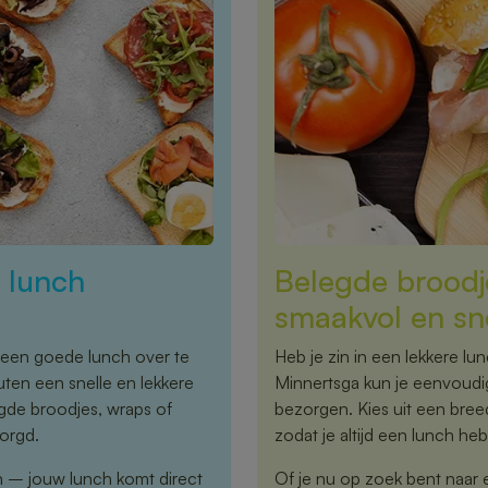
r lunch
Belegde broodje
smaakvol en sn
een goede lunch over te
Heb je zin in een lekkere lu
uten een snelle en lekkere
Minnertsga kun je eenvoudig
egde broodjes, wraps of
bezorgen. Kies uit een bre
orgd.
zodat je altijd een lunch hebt
n – jouw lunch komt direct
Of je nu op zoek bent naar 