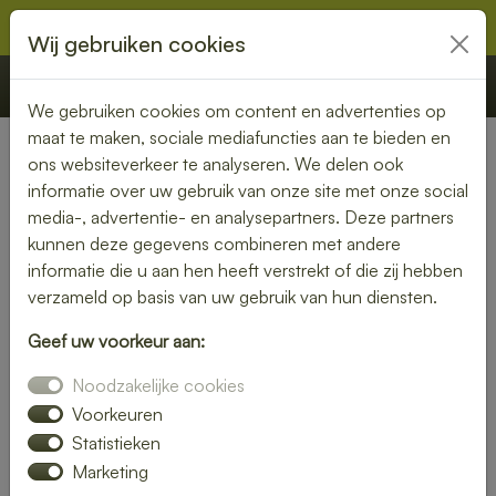
Wij gebruiken cookies
€ 0,00
Offerte
Bestellen
We gebruiken cookies om content en advertenties op
maat te maken, sociale mediafuncties aan te bieden en
ons websiteverkeer te analyseren. We delen ook
Nederland
»
Drenthe
» Nijeveen
informatie over uw gebruik van onze site met onze social
media-, advertentie- en analysepartners. Deze partners
Lunch laten bezorgen in
kunnen deze gegevens combineren met andere
Nijeveen – gemak en kwaliteit
informatie die u aan hen heeft verstrekt of die zij hebben
verzameld op basis van uw gebruik van hun diensten.
aan je deur
Geef uw voorkeur aan:
Heb je trek in een heerlijke lunch, maar wil je liever niet zelf
Noodzakelijke cookies
de keuken in? Laat je lunch bezorgen in Nijeveen en geniet
van een smaakvolle maaltijd zonder moeite. Of je nu kiest
Voorkeuren
voor een vers belegd broodje, een gezonde salade of een
Statistieken
warme maaltijd – wij brengen jouw lunch vers en op tijd bij
Marketing
je thuis of op kantoor.