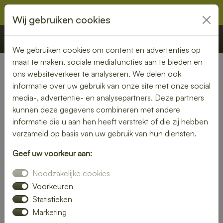
Wij gebruiken cookies
€ 0,00
Offerte
Bestellen
We gebruiken cookies om content en advertenties op
maat te maken, sociale mediafuncties aan te bieden en
ons websiteverkeer te analyseren. We delen ook
Nederland
»
Gelderland
» Nijmegen
informatie over uw gebruik van onze site met onze social
media-, advertentie- en analysepartners. Deze partners
Verse lunch laten bezorgen in
kunnen deze gegevens combineren met andere
Nijmegen – geniet zonder
informatie die u aan hen heeft verstrekt of die zij hebben
verzameld op basis van uw gebruik van hun diensten.
zorgen
Geef uw voorkeur aan:
Maak je lunchmoment bijzonder met een verse lunch
Noodzakelijke cookies
bezorgservice in Nijmegen. Van knapperige broodjes tot
kleurrijke salades – wij bezorgen jouw favoriete
Voorkeuren
lunchgerechten precies wanneer jij het nodig hebt. Ideaal
Statistieken
voor thuis, op kantoor of tijdens een vergadering.
Marketing