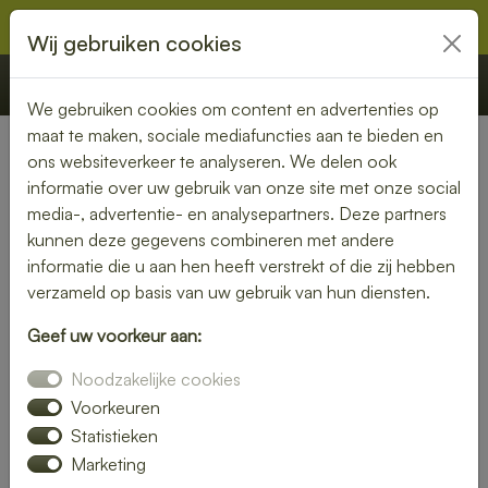
Wij gebruiken cookies
€ 0,00
Offerte
Bestellen
We gebruiken cookies om content en advertenties op
maat te maken, sociale mediafuncties aan te bieden en
ons websiteverkeer te analyseren. We delen ook
Nederland
»
Drenthe
» Noord-Sleen
informatie over uw gebruik van onze site met onze social
media-, advertentie- en analysepartners. Deze partners
Heerlijke lunch bezorgen in
kunnen deze gegevens combineren met andere
Noord-Sleen – snel, vers en
informatie die u aan hen heeft verstrekt of die zij hebben
verzameld op basis van uw gebruik van hun diensten.
gemakkelijk
Geef uw voorkeur aan:
Trakteer jezelf op een smaakvolle lunch zonder moeite. Laat
Noodzakelijke cookies
je lunch bezorgen in Noord-Sleen en kies uit een gevarieerd
menu van verse broodjes, gezonde salades en warme
Voorkeuren
maaltijden. Ideaal voor thuis of op kantoor.
Statistieken
Marketing
Onze gerechten worden met liefde bereid en snel geleverd,