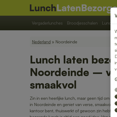
Vergaderlunches
Broodjesschalen
Lunchpa
W
m
Nederland
» Noordeinde
t
s
Lunch laten bezo
D
i
Noordeinde – ver
v
G
smaakvol
Zin in een heerlijke lunch, maar geen tijd om zel
in Noordeinde en geniet van verse, smaakvolle
kantoor bent, thuiswerkt of gewoon zin hebt 