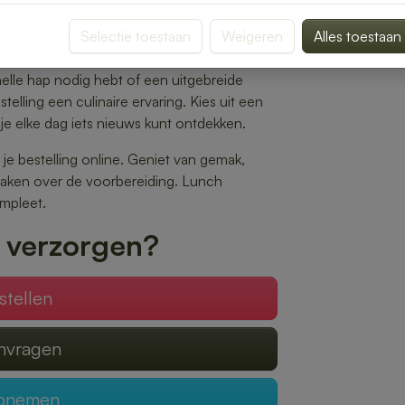
k belegde broodjes tot gezonde salades en
ansluit bij jouw smaak.
Selectie toestaan
Weigeren
Alles toestaan
 op het gewenste tijdstip wordt geleverd,
nelle hap nodig hebt of een uitgebreide
elling een culinaire ervaring. Kies uit een
je elke dag iets nieuws kunt ontdekken.
 je bestelling online. Geniet van gemak,
 maken over de voorbereiding. Lunch
mpleet.
 verzorgen?
stellen
anvragen
opnemen