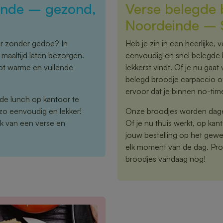
inde – gezond,
Verse belegde b
Noordeinde – S
or zonder gedoe? In
Heb je zin in een heerlijke,
aaltijd laten bezorgen.
eenvoudig en snel belegde br
tot warme en vullende
lekkerst vindt. Of je nu gaat 
belegd broodje carpaccio o
ervoor dat je binnen no-tim
 de lunch op kantoor te
zo eenvoudig en lekker!
Onze broodjes worden dageli
k van een verse en
Of je nu thuis werkt, op kan
jouw bestelling op het gewe
elk moment van de dag. Proe
broodjes vandaag nog!