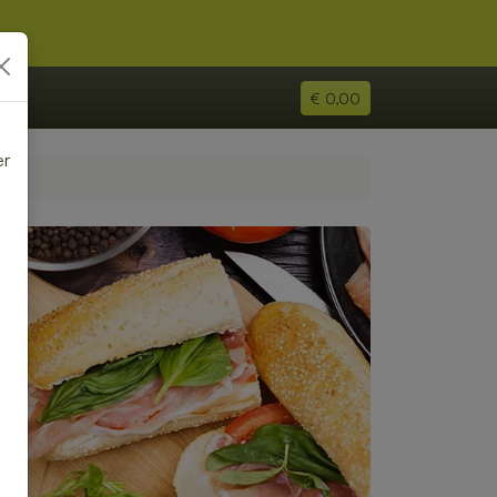
€ 0,00
er
e