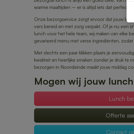
bezorgde lunch is altijd een goed idee. Van rij
warme maaltijden – er is altijd iets dat perfect a
Onze bezorgservice zorgt ervoor dat jouw lunch
vers bereid en met zorg verpakt. Of je nu een s
lunch voor het hele team, wij maken van elke best
gevarieerd menu met verse ingrediënten, zodat 
Met slechts een paar klikken plaats je eenvoudig
kwaliteit en heerlijke smaken zonder je druk te
bezorgen in Noordeinde maakt jouw middag co
Mogen wij jouw lunch
Lunch be
Offerte a
Contact 