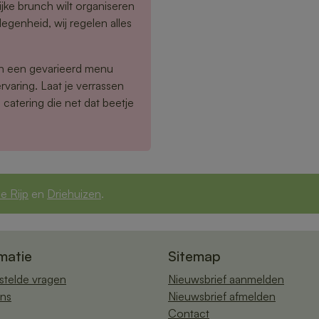
ijke brunch wilt organiseren
egenheid, wij regelen alles
en een gevarieerd menu
rvaring. Laat je verrassen
catering die net dat beetje
e Rijp
en
Driehuizen
.
matie
Sitemap
stelde vragen
Nieuwsbrief aanmelden
ns
Nieuwsbrief afmelden
Contact