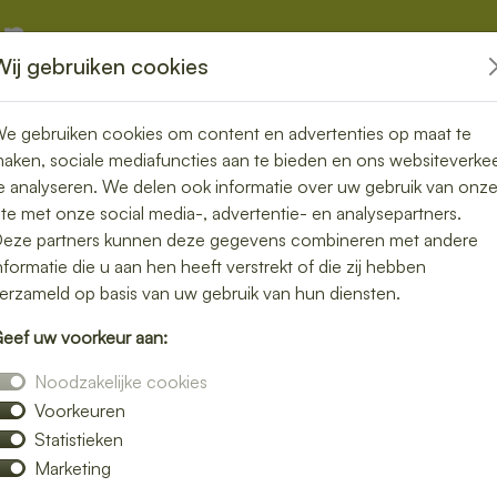
Wij gebruiken cookies
kketten
Overige
e gebruiken cookies om content en advertenties op maat te
aken, sociale mediafuncties aan te bieden en ons websiteverke
e analyseren. We delen ook informatie over uw gebruik van onz
ite met onze social media-, advertentie- en analysepartners.
rgen in
eze partners kunnen deze gegevens combineren met andere
nformatie die u aan hen heeft verstrekt of die zij hebben
s, snel en
erzameld op basis van uw gebruik van hun diensten.
eef uw voorkeur aan:
Noodzakelijke cookies
Voorkeuren
f iets klaar te maken? Laat je lunch bezorgen
Statistieken
 gerechten zonder gedoe. Of je nu op
Marketing
in een ontspannen middagpauze, een