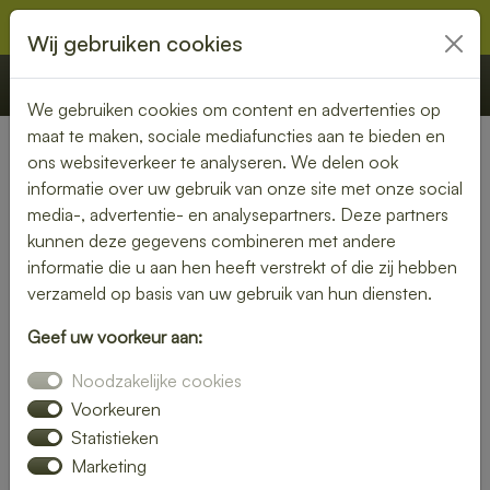
Wij gebruiken cookies
€ 0,00
Offerte
Bestellen
We gebruiken cookies om content en advertenties op
maat te maken, sociale mediafuncties aan te bieden en
ons websiteverkeer te analyseren. We delen ook
Nederland
» Nuth
informatie over uw gebruik van onze site met onze social
media-, advertentie- en analysepartners. Deze partners
Lunch laten bezorgen in Nuth
kunnen deze gegevens combineren met andere
– gezond, vers en
informatie die u aan hen heeft verstrekt of die zij hebben
verzameld op basis van uw gebruik van hun diensten.
gemakkelijk
Geef uw voorkeur aan:
Een gezonde lunch zonder moeite? Laat je lunch bezorgen
Noodzakelijke cookies
in Nuth en geniet van verse gerechten op jouw gewenste
locatie. Van kleurrijke salades tot knapperige broodjes – wij
Voorkeuren
bezorgen jouw lunch vers en op tijd.
Statistieken
Marketing
Plaats eenvoudig je bestelling online en laat je verrassen