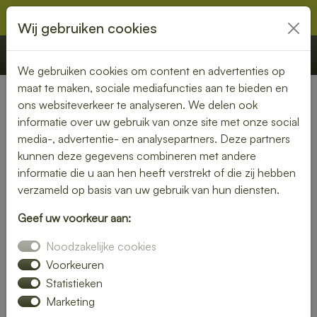
Wij gebruiken cookies
€ 0,00
Offerte
Bestellen
We gebruiken cookies om content en advertenties op
maat te maken, sociale mediafuncties aan te bieden en
ons websiteverkeer te analyseren. We delen ook
Nederland
» Oh
informatie over uw gebruik van onze site met onze social
media-, advertentie- en analysepartners. Deze partners
Lunch laten bezorgen in Oh –
kunnen deze gegevens combineren met andere
gezond, vers en gemakkelijk
informatie die u aan hen heeft verstrekt of die zij hebben
verzameld op basis van uw gebruik van hun diensten.
Een gezonde lunch zonder moeite? Laat je lunch bezorgen
Geef uw voorkeur aan:
in Oh en geniet van verse gerechten op jouw gewenste
locatie. Van kleurrijke salades tot knapperige broodjes – wij
Noodzakelijke cookies
bezorgen jouw lunch vers en op tijd.
Voorkeuren
Statistieken
Plaats eenvoudig je bestelling online en laat je verrassen
Marketing
door smaak en kwaliteit.