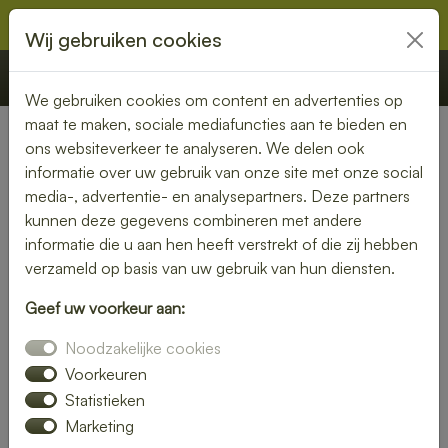
Wij gebruiken cookies
€ 0,00
Offerte
Bestellen
We gebruiken cookies om content en advertenties op
maat te maken, sociale mediafuncties aan te bieden en
ons websiteverkeer te analyseren. We delen ook
Nederland
» Oirlo
informatie over uw gebruik van onze site met onze social
media-, advertentie- en analysepartners. Deze partners
Lunch laten bezorgen in Oirlo
kunnen deze gegevens combineren met andere
– gemak en kwaliteit aan je
informatie die u aan hen heeft verstrekt of die zij hebben
verzameld op basis van uw gebruik van hun diensten.
deur
Geef uw voorkeur aan:
Heb je trek in een heerlijke lunch, maar wil je liever niet zelf
Noodzakelijke cookies
de keuken in? Laat je lunch bezorgen in Oirlo en geniet van
een smaakvolle maaltijd zonder moeite. Of je nu kiest voor
Voorkeuren
een vers belegd broodje, een gezonde salade of een warme
Statistieken
maaltijd – wij brengen jouw lunch vers en op tijd bij je thuis
Marketing
of op kantoor.