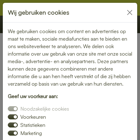
Wij gebruiken cookies
€ 0,00
Offerte
Bestellen
We gebruiken cookies om content en advertenties op
maat te maken, sociale mediafuncties aan te bieden en
ons websiteverkeer te analyseren. We delen ook
Nederland
» Oosterstreek
informatie over uw gebruik van onze site met onze social
media-, advertentie- en analysepartners. Deze partners
Lunch laten bezorgen in
kunnen deze gegevens combineren met andere
Oosterstreek – gezond, vers
informatie die u aan hen heeft verstrekt of die zij hebben
verzameld op basis van uw gebruik van hun diensten.
en gemakkelijk
Geef uw voorkeur aan:
Een gezonde lunch zonder moeite? Laat je lunch bezorgen
Noodzakelijke cookies
in Oosterstreek en geniet van verse gerechten op jouw
gewenste locatie. Van kleurrijke salades tot knapperige
Voorkeuren
broodjes – wij bezorgen jouw lunch vers en op tijd.
Statistieken
Marketing
Plaats eenvoudig je bestelling online en laat je verrassen