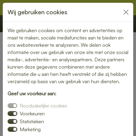
Wij gebruiken cookies
€ 0,00
Offerte
Bestellen
We gebruiken cookies om content en advertenties op
maat te maken, sociale mediafuncties aan te bieden en
ons websiteverkeer te analyseren. We delen ook
Nederland
» Opende
informatie over uw gebruik van onze site met onze social
media-, advertentie- en analysepartners. Deze partners
Lunch bezorgen in Opende –
kunnen deze gegevens combineren met andere
vers, snel en zorgeloos
informatie die u aan hen heeft verstrekt of die zij hebben
verzameld op basis van uw gebruik van hun diensten.
genieten
Geef uw voorkeur aan:
Een goede lunch maakt je dag compleet. Laat je lunch
Noodzakelijke cookies
bezorgen in Opende en geniet van verse, smakelijke
gerechten zonder gedoe. Van luxe broodjes tot gezonde
Voorkeuren
bowls – wij bezorgen jouw favoriete lunch waar jij maar wilt.
Statistieken
Marketing
Bestel eenvoudig online en wij zorgen voor een snelle