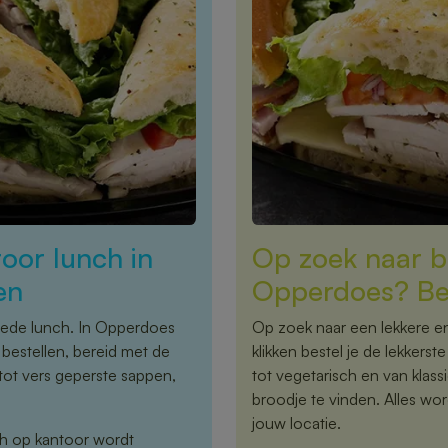
oor lunch in
Op zoek naar b
en
Opperdoes? Bes
goede lunch. In Opperdoes
Op zoek naar een lekkere e
bestellen, bereid met de
klikken bestel je de lekkers
tot vers geperste sappen,
tot vegetarisch en van klassi
broodje te vinden. Alles wor
jouw locatie.
nch op kantoor wordt