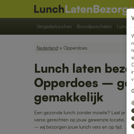
Vergaderlunches
Broodjesschalen
Lunchpa
W
m
Nederland
» Opperdoes
t
s
Lunch laten bezo
D
i
Opperdoes – gez
v
G
gemakkelijk
Een gezonde lunch zonder moeite? Laat je lun
verse gerechten op jouw gewenste locatie. Van k
– wij bezorgen jouw lunch vers en op tijd.