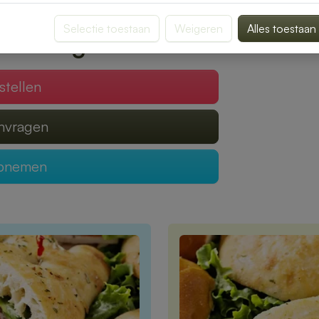
verrassen door smaak en kwaliteit.
Selectie toestaan
Weigeren
Alles toestaan
 verzorgen?
stellen
anvragen
opnemen