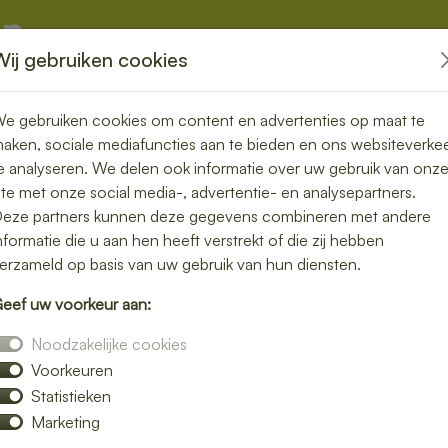
Wij gebruiken cookies
kketten
Overige
e gebruiken cookies om content en advertenties op maat te
aken, sociale mediafuncties aan te bieden en ons websiteverke
e analyseren. We delen ook informatie over uw gebruik van onz
ite met onze social media-, advertentie- en analysepartners.
rgen in
eze partners kunnen deze gegevens combineren met andere
nformatie die u aan hen heeft verstrekt of die zij hebben
ond, vers en
erzameld op basis van uw gebruik van hun diensten.
eef uw voorkeur aan:
Noodzakelijke cookies
Voorkeuren
ch bezorgen in Opperdoes en geniet van
Statistieken
leurrijke salades tot knapperige broodjes
Marketing