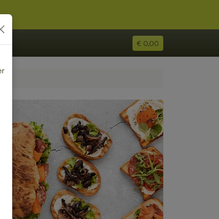
€ 0,00
er
e