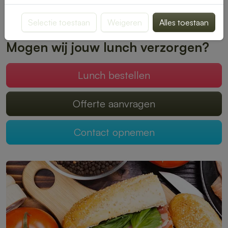
verpakt, zodat jij kunt genieten van een gezonde en
smaakvolle lunch. Plaats je bestelling eenvoudig online en
Selectie toestaan
Weigeren
Alles toestaan
laat je verrassen door kwaliteit en gemak.
Mogen wij jouw lunch verzorgen?
Lunch bestellen
Offerte aanvragen
Contact opnemen