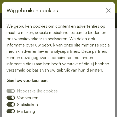
Wij gebruiken cookies
€ 0,00
Offerte
Bestellen
We gebruiken cookies om content en advertenties op
maat te maken, sociale mediafuncties aan te bieden en
ons websiteverkeer te analyseren. We delen ook
Nederland
» Ottoland
informatie over uw gebruik van onze site met onze social
media-, advertentie- en analysepartners. Deze partners
Smaakvolle lunch bezorgen in
kunnen deze gegevens combineren met andere
Ottoland
informatie die u aan hen heeft verstrekt of die zij hebben
verzameld op basis van uw gebruik van hun diensten.
Even geen zin om zelf iets klaar te maken? Kies voor een
Geef uw voorkeur aan:
lunch bezorgservice in Ottoland en geniet van heerlijke
gerechten die met liefde zijn bereid. Van knapperige
Noodzakelijke cookies
broodjes tot voedzame salades – wij bezorgen het
Voorkeuren
rechtstreeks bij jou thuis of op kantoor.
Statistieken
Marketing
Met een gevarieerd menu is er altijd een lunch die bij jouw