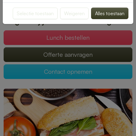
smaak past. Bestellen is snel en eenvoudig, zodat jij kunt
genieten van een onbezorgde middagpauze.
Selectie toestaan
Weigeren
Alles toestaan
Mogen wij jouw lunch verzorgen?
Lunch bestellen
Offerte aanvragen
Contact opnemen