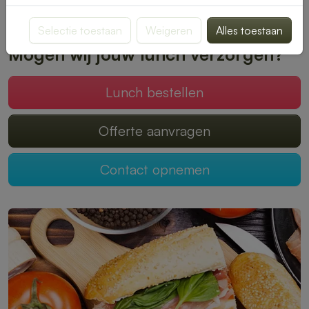
Plaats je bestelling online en geniet zonder zorgen van een
heerlijke lunch.
Selectie toestaan
Weigeren
Alles toestaan
Mogen wij jouw lunch verzorgen?
Lunch bestellen
Offerte aanvragen
Contact opnemen