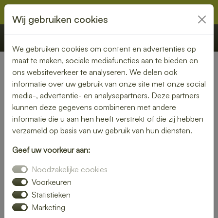
Wij gebruiken cookies
€ 0,00
Offerte
Bestellen
We gebruiken cookies om content en advertenties op
maat te maken, sociale mediafuncties aan te bieden en
ons websiteverkeer te analyseren. We delen ook
Nederland
» Oudeschild
informatie over uw gebruik van onze site met onze social
media-, advertentie- en analysepartners. Deze partners
Lunch laten bezorgen in
kunnen deze gegevens combineren met andere
Oudeschild – gezond, vers en
informatie die u aan hen heeft verstrekt of die zij hebben
verzameld op basis van uw gebruik van hun diensten.
gemakkelijk
Geef uw voorkeur aan:
Een gezonde lunch zonder moeite? Laat je lunch bezorgen
Noodzakelijke cookies
in Oudeschild en geniet van verse gerechten op jouw
gewenste locatie. Van kleurrijke salades tot knapperige
Voorkeuren
broodjes – wij bezorgen jouw lunch vers en op tijd.
Statistieken
Marketing
Plaats eenvoudig je bestelling online en laat je verrassen