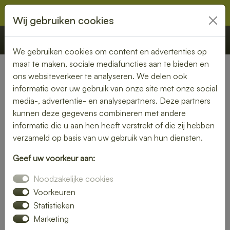
Wij gebruiken cookies
€ 0,00
Offerte
Bestellen
We gebruiken cookies om content en advertenties op
maat te maken, sociale mediafuncties aan te bieden en
ons websiteverkeer te analyseren. We delen ook
Nederland
» Oudorp
informatie over uw gebruik van onze site met onze social
media-, advertentie- en analysepartners. Deze partners
Smaakvolle lunch bezorgen in
kunnen deze gegevens combineren met andere
Oudorp
informatie die u aan hen heeft verstrekt of die zij hebben
verzameld op basis van uw gebruik van hun diensten.
Even geen zin om zelf iets klaar te maken? Kies voor een
Geef uw voorkeur aan:
lunch bezorgservice in Oudorp en geniet van heerlijke
gerechten die met liefde zijn bereid. Van knapperige
Noodzakelijke cookies
broodjes tot voedzame salades – wij bezorgen het
Voorkeuren
rechtstreeks bij jou thuis of op kantoor.
Statistieken
Marketing
Met een gevarieerd menu is er altijd een lunch die bij jouw