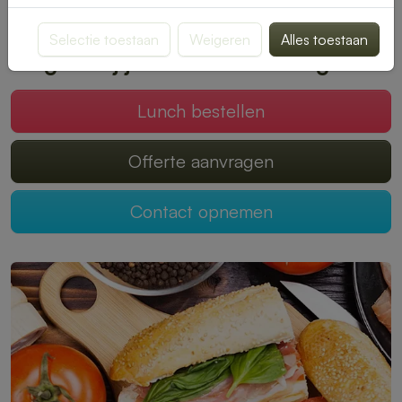
smaak past. Bestellen is snel en eenvoudig, zodat jij kunt
genieten van een onbezorgde middagpauze.
Selectie toestaan
Weigeren
Alles toestaan
Mogen wij jouw lunch verzorgen?
Lunch bestellen
Offerte aanvragen
Contact opnemen