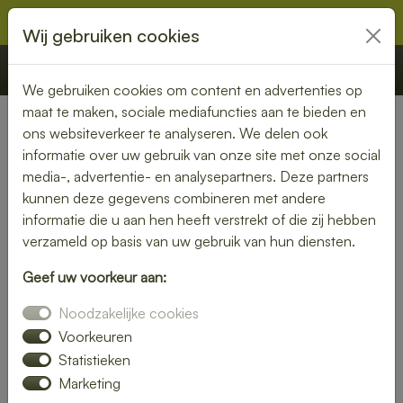
Wij gebruiken cookies
€ 0,00
Offerte
Bestellen
We gebruiken cookies om content en advertenties op
maat te maken, sociale mediafuncties aan te bieden en
ons websiteverkeer te analyseren. We delen ook
Nederland
» Putte
informatie over uw gebruik van onze site met onze social
media-, advertentie- en analysepartners. Deze partners
Lunch bezorgen in Putte –
kunnen deze gegevens combineren met andere
vers en snel bij jou thuis of op
informatie die u aan hen heeft verstrekt of die zij hebben
verzameld op basis van uw gebruik van hun diensten.
kantoor
Geef uw voorkeur aan:
Geen tijd om zelf een lunch te maken? Laat je lunch
Noodzakelijke cookies
bezorgen in Putte en geniet van verse, smaakvolle
gerechten. Of je nu kiest voor een rijk belegd broodje, een
Voorkeuren
frisse salade of een warme maaltijd – wij bezorgen het bij
Statistieken
jou op locatie.
Marketing