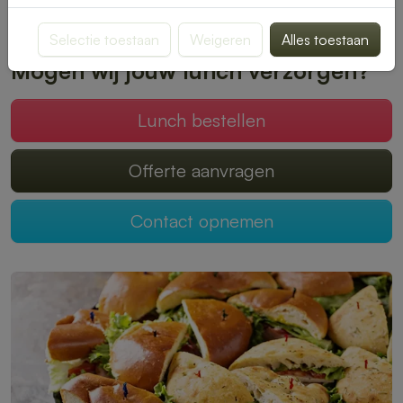
Plaats je bestelling online en geniet zonder zorgen van een
heerlijke lunch.
Selectie toestaan
Weigeren
Alles toestaan
Mogen wij jouw lunch verzorgen?
Lunch bestellen
Offerte aanvragen
Contact opnemen