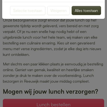
warme maaltijden – er is altijd iets dat perfect aansluit bij
Selectie toestaan
Weigeren
Alles toestaan
jouw smaak.
Onze bezorgservice zorgt ervoor dat jouw lunch op het
gewenste tijdstip wordt geleverd, vers bereid en met zorg
verpakt. Of je nu een snelle hap nodig hebt of een
uitgebreide lunch voor het hele team, wij maken van elke
bestelling een culinaire ervaring. Kies uit een gevarieerd
menu met verse ingrediënten, zodat je elke dag iets nieuws
kunt ontdekken.
Met slechts een paar klikken plaats je eenvoudig je bestelling
online. Geniet van gemak, kwaliteit en heerlijke smaken
zonder je druk te maken over de voorbereiding. Lunch
bezorgen in Reeuwijk maakt jouw middag compleet.
Mogen wij jouw lunch verzorgen?
Lunch bestellen