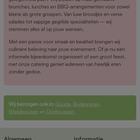
brunches, lunches en BBQ-arrangementen voor zowel
kleine als grote groepen. Van luxe broodjes en verse
salades tot sappige gegrilde specialiteiten – wij
stemmen alles af op jouw wensen.
Met een passie voor smaak en kwaliteit brengen wij
culinaire beleving naar jouw evenement. Of je nu een
informele bijeenkomst organiseert of een groot feest,
met onze catering geniet iedereen van heerlijk eten
zonder gedoe.
Wij bezorgen ook in:
Gouda
,
Bodegraven
,
Waddinxveen
en
Driebruggen
.
Algemeen
Informatie