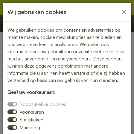
Wij gebruiken cookies
€ 0,00
Offerte
Bestellen
We gebruiken cookies om content en advertenties op
maat te maken, sociale mediafuncties aan te bieden en
ons websiteverkeer te analyseren. We delen ook
Nederland
» Reeuwijk
informatie over uw gebruik van onze site met onze social
media-, advertentie- en analysepartners. Deze partners
Lunch laten bezorgen in
kunnen deze gegevens combineren met andere
Reeuwijk – vers, snel en
informatie die u aan hen heeft verstrekt of die zij hebben
verzameld op basis van uw gebruik van hun diensten.
smaakvol
Geef uw voorkeur aan:
Zin in een heerlijke lunch, maar geen tijd om zelf iets klaar te
Noodzakelijke cookies
maken? Laat je lunch bezorgen in Reeuwijk en geniet van
verse, smaakvolle gerechten zonder gedoe. Of je nu op
Voorkeuren
kantoor bent, thuiswerkt of gewoon zin hebt in een
Statistieken
ontspannen middagpauze, een bezorgde lunch is altijd een
Marketing
goed idee. Van rijk belegde broodjes tot gezonde salades en