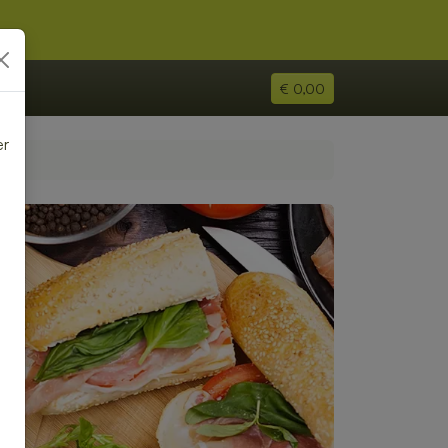
€ 0,00
er
e