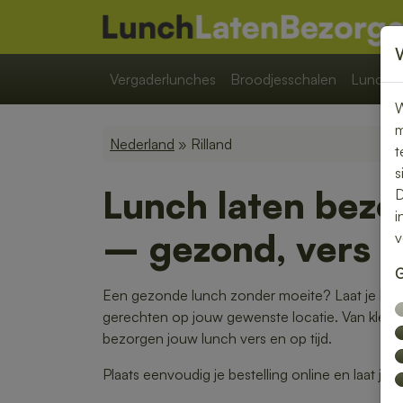
Vergaderlunches
Broodjesschalen
Lunchpa
W
m
Nederland
» Rilland
t
s
Lunch laten bezor
D
i
– gezond, vers e
v
G
Een gezonde lunch zonder moeite? Laat je lunc
gerechten op jouw gewenste locatie. Van kleurri
bezorgen jouw lunch vers en op tijd.
Plaats eenvoudig je bestelling online en laat je 