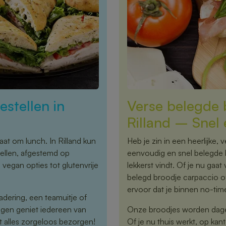
stellen in
Verse belegde b
Rilland – Snel 
aat om lunch. In Rilland kun
Heb je zin in een heerlijke, 
ellen, afgestemd op
eenvoudig en snel belegde br
egan opties tot glutenvrije
lekkerst vindt. Of je nu gaat 
belegd broodje carpaccio o
ervoor dat je binnen no-tim
adering, een teamuitje of
ngen geniet iedereen van
Onze broodjes worden dageli
aat alles zorgeloos bezorgen!
Of je nu thuis werkt, op kan