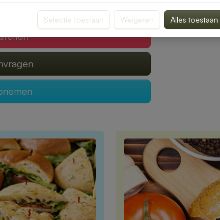
 verzorgen?
Selectie toestaan
Weigeren
Alles toestaan
stellen
anvragen
opnemen