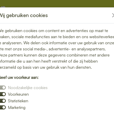
Wij gebruiken cookies
kketten
Overige
e gebruiken cookies om content en advertenties op maat te
aken, sociale mediafuncties aan te bieden en ons websiteverke
e analyseren. We delen ook informatie over uw gebruik van onz
ite met onze social media-, advertentie- en analysepartners.
gen in Rilland
eze partners kunnen deze gegevens combineren met andere
nformatie die u aan hen heeft verstrekt of die zij hebben
n gemakkelijk
erzameld op basis van uw gebruik van hun diensten.
eef uw voorkeur aan:
h bezorgen in Rilland en geniet van verse
Noodzakelijke cookies
jke salades tot knapperige broodjes – wij
Voorkeuren
Statistieken
verrassen door smaak en kwaliteit.
Marketing