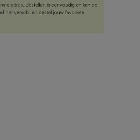
nste adres. Bestellen is eenvoudig en kan op
f het verschil en bestel jouw favoriete