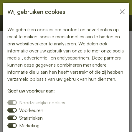
Wij gebruiken cookies
€ 0,00
Offerte
Bestellen
We gebruiken cookies om content en advertenties op
maat te maken, sociale mediafuncties aan te bieden en
ons websiteverkeer te analyseren. We delen ook
Nederland
» Rogat
informatie over uw gebruik van onze site met onze social
media-, advertentie- en analysepartners. Deze partners
Geniet van een bezorgde
kunnen deze gegevens combineren met andere
lunch in Rogat – snel en
informatie die u aan hen heeft verstrekt of die zij hebben
verzameld op basis van uw gebruik van hun diensten.
smaakvol
Geef uw voorkeur aan:
Of je nu thuiswerkt of op kantoor bent, een heerlijke lunch
Noodzakelijke cookies
maakt je dag compleet. Laat je lunch bezorgen in Rogat en
kies uit een uitgebreid assortiment verse broodjes, salades
Voorkeuren
en warme gerechten.
Statistieken
Marketing
Wij zorgen voor een snelle levering, zodat jij onbezorgd kunt