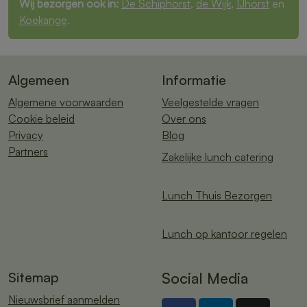
Wij bezorgen ook in:
De Schiphorst
,
de Wijk
,
IJhorst
en
Koekange
.
Algemeen
Informatie
Algemene voorwaarden
Veelgestelde vragen
Cookie beleid
Over ons
Privacy
Blog
Partners
Zakelijke lunch catering
Lunch Thuis Bezorgen
Lunch op kantoor regelen
Sitemap
Social Media
Nieuwsbrief aanmelden