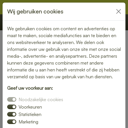
Wij gebruiken cookies
€ 0,00
Offerte
Bestellen
We gebruiken cookies om content en advertenties op
maat te maken, sociale mediafuncties aan te bieden en
ons websiteverkeer te analyseren. We delen ook
Nederland
»
Noord-Brabant
» Rosmalen
informatie over uw gebruik van onze site met onze social
media-, advertentie- en analysepartners. Deze partners
Lunch bezorgen in Rosmalen
kunnen deze gegevens combineren met andere
– vers, snel en zorgeloos
informatie die u aan hen heeft verstrekt of die zij hebben
verzameld op basis van uw gebruik van hun diensten.
genieten
Geef uw voorkeur aan:
Een goede lunch maakt je dag compleet. Laat je lunch
Noodzakelijke cookies
bezorgen in Rosmalen en geniet van verse, smakelijke
gerechten zonder gedoe. Van luxe broodjes tot gezonde
Voorkeuren
bowls – wij bezorgen jouw favoriete lunch waar jij maar wilt.
Statistieken
Marketing
Bestel eenvoudig online en wij zorgen voor een snelle