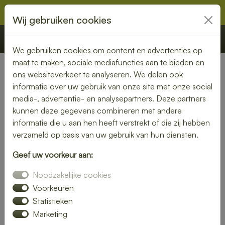
Wij gebruiken cookies
€ 0,00
Offerte
Bestellen
We gebruiken cookies om content en advertenties op
maat te maken, sociale mediafuncties aan te bieden en
ons websiteverkeer te analyseren. We delen ook
Nederland
» 's-Graveland
informatie over uw gebruik van onze site met onze social
media-, advertentie- en analysepartners. Deze partners
Lunch bezorgen in 's-
kunnen deze gegevens combineren met andere
Graveland – smaakvol en
informatie die u aan hen heeft verstrekt of die zij hebben
verzameld op basis van uw gebruik van hun diensten.
gemakkelijk
Geef uw voorkeur aan:
Een gezonde lunch zonder moeite? Laat je lunch bezorgen
Noodzakelijke cookies
in 's-Graveland en geniet van verse gerechten op jouw
gewenste locatie. Van kleurrijke salades tot knapperige
Voorkeuren
broodjes – wij bezorgen jouw lunch vers en op tijd.
Statistieken
Marketing
Plaats eenvoudig je bestelling online en laat je verrassen