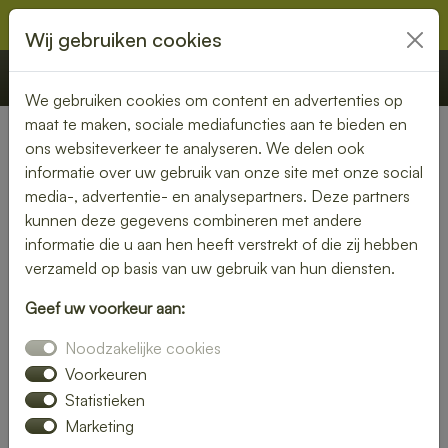
Wij gebruiken cookies
€ 0,00
Offerte
Bestellen
We gebruiken cookies om content en advertenties op
maat te maken, sociale mediafuncties aan te bieden en
ons websiteverkeer te analyseren. We delen ook
Nederland
» Schalkhaar
informatie over uw gebruik van onze site met onze social
media-, advertentie- en analysepartners. Deze partners
Lunch laten bezorgen in
kunnen deze gegevens combineren met andere
Schalkhaar – gemak en
informatie die u aan hen heeft verstrekt of die zij hebben
verzameld op basis van uw gebruik van hun diensten.
kwaliteit aan je deur
Geef uw voorkeur aan:
Heb je trek in een heerlijke lunch, maar wil je liever niet zelf
Noodzakelijke cookies
de keuken in? Laat je lunch bezorgen in Schalkhaar en
geniet van een smaakvolle maaltijd zonder moeite. Of je nu
Voorkeuren
kiest voor een vers belegd broodje, een gezonde salade of
Statistieken
een warme maaltijd – wij brengen jouw lunch vers en op tijd
Marketing
bij je thuis of op kantoor.