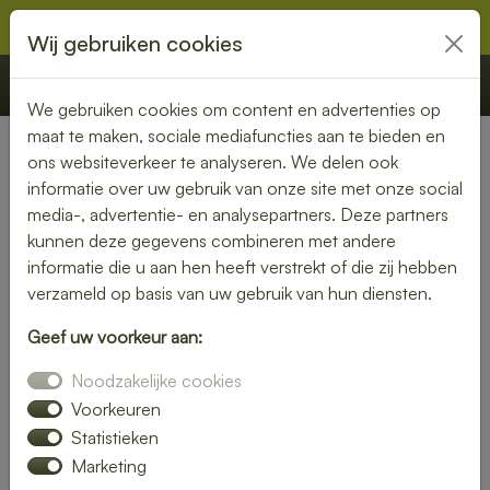
Wij gebruiken cookies
€ 0,00
Offerte
Bestellen
We gebruiken cookies om content en advertenties op
maat te maken, sociale mediafuncties aan te bieden en
ons websiteverkeer te analyseren. We delen ook
Nederland
» Scharmer
informatie over uw gebruik van onze site met onze social
media-, advertentie- en analysepartners. Deze partners
Lunch bezorgen in Scharmer
kunnen deze gegevens combineren met andere
– smaakvol en gemakkelijk
informatie die u aan hen heeft verstrekt of die zij hebben
verzameld op basis van uw gebruik van hun diensten.
Een gezonde lunch zonder moeite? Laat je lunch bezorgen
Geef uw voorkeur aan:
in Scharmer en geniet van verse gerechten op jouw
gewenste locatie. Van kleurrijke salades tot knapperige
Noodzakelijke cookies
broodjes – wij bezorgen jouw lunch vers en op tijd.
Voorkeuren
Statistieken
Plaats eenvoudig je bestelling online en laat je verrassen
Marketing
door smaak en kwaliteit.